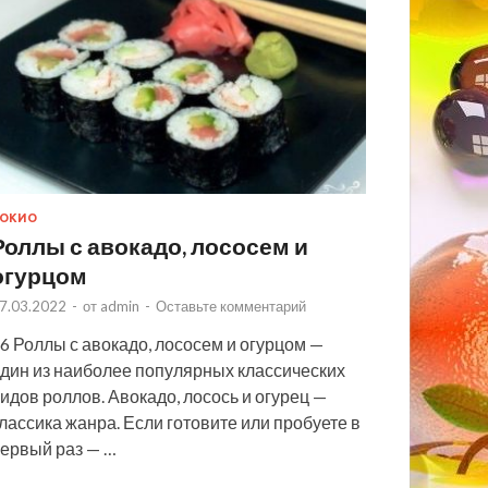
ОКИО
Роллы с авокадо, лососем и
огурцом
7.03.2022
-
от
admin
-
Оставьте комментарий
6 Роллы с авокадо, лососем и огурцом —
дин из наиболее популярных классических
идов роллов. Авокадо, лосось и огурец —
лассика жанра. Если готовите или пробуете в
ервый раз — …