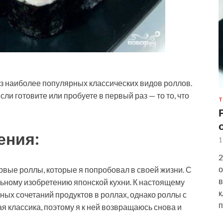
из наиболее популярных классических видов роллов.
сли готовите или пробуете в первый раз — то то, что
Т
ения:
1
2
о
ервые роллы, которые я попробовал в своей жизни. С
в
льному изобретению японской кухни. К настоящему
к
ных сочетаний продуктов в роллах, однако роллы с
п
я классика, поэтому я к ней возвращаюсь снова и