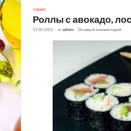
ТОКИО
Роллы с авокадо, ло
17.03.2022
-
от
admin
-
Оставьте комментарий