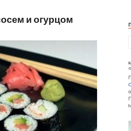
сосем и огурцом
К
O
П
O
о
П
h