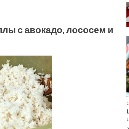
ллы с авокадо, лососем и
С
1