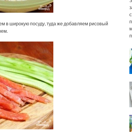
З
з
с
п
ем в широкую посуду, туда же добавляем рисовый
м
яем.
п