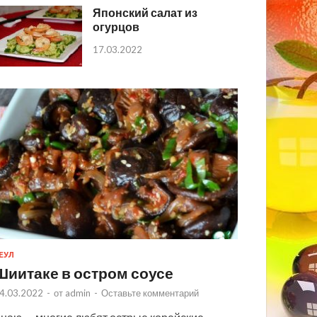
Японский салат из
огурцов
17.03.2022
ЕУЛ
Шиитаке в остром соусе
4.03.2022
-
от
admin
-
Оставьте комментарий