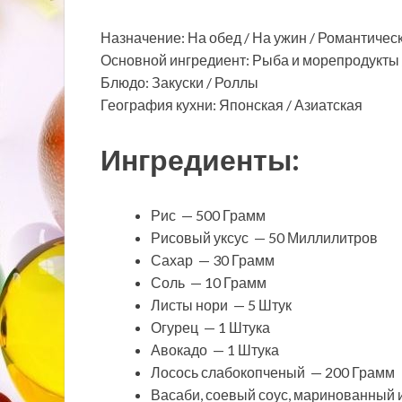
Назначение: На обед / На ужин / Романтичес
Основной ингредиент: Рыба и морепродукты /
Блюдо: Закуски / Роллы
География кухни: Японская / Азиатская
Ингредиенты:
Рис — 500 Грамм
Рисовый уксус — 50 Миллилитров
Сахар — 30 Грамм
Соль — 10 Грамм
Листы нори — 5 Штук
Огурец — 1 Штука
Авокадо — 1 Штука
Лосось слабокопченый — 200 Грамм
Васаби, соевый соус, маринованный и