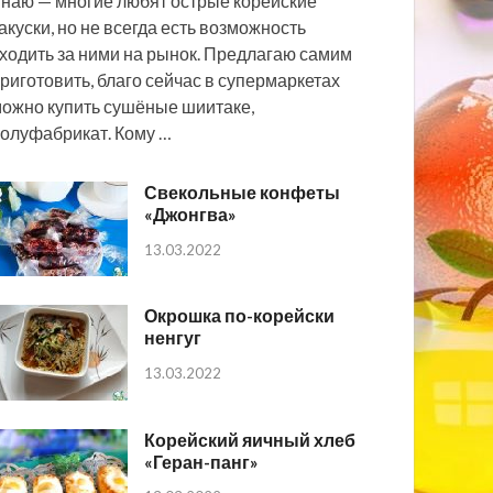
наю — многие любят острые корейские
акуски, но не всегда есть возможность
ходить за ними на рынок. Предлагаю самим
риготовить, благо сейчас в супермаркетах
ожно купить сушёные шиитаке,
олуфабрикат. Кому …
Свекольные конфеты
«Джонгва»
13.03.2022
Окрошка по-корейски
ненгуг
13.03.2022
Корейский яичный хлеб
«Геран-панг»