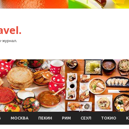
avel.
-журнал.
В
МОСКВА
ПЕКИН
РИМ
СЕУЛ
ТОКИО
К