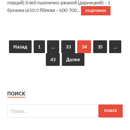
порций) Хлеб пшенично-ржаной (дарницкий) – 1
буханка (650 г) Яблоки – 600-700…
ПОДРОБНЕЕ
Назад
1
…
33
34
35
…
43
Далее
ПОИСК