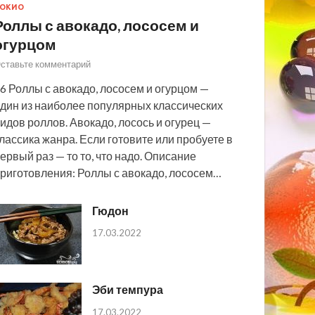
ОКИО
Роллы с авокадо, лососем и
огурцом
ставьте комментарий
6 Роллы с авокадо, лососем и огурцом —
дин из наиболее популярных классических
идов роллов. Авокадо, лосось и огурец —
лассика жанра. Если готовите или пробуете в
ервый раз — то то, что надо. Описание
риготовления: Роллы с авокадо, лососем…
Гюдон
17.03.2022
Эби темпура
17.03.2022