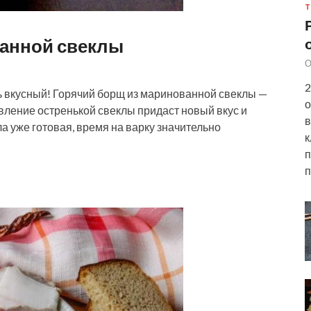
Т
ванной свеклы
О
2
ь вкусный! Горячий борщ из маринованной свеклы —
о
вление остренькой свеклы придаст новый вкус и
в
ла уже готовая, время на варку значительно
к
п
п