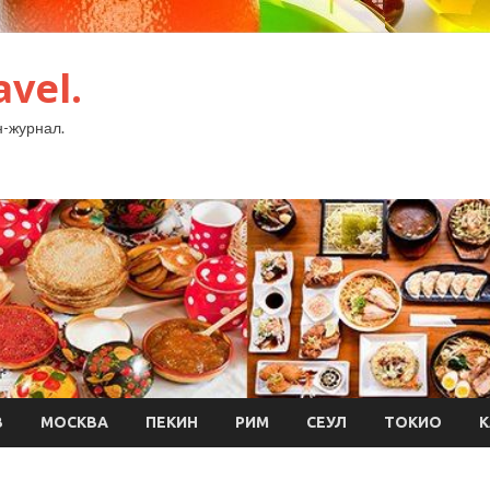
avel.
-журнал.
В
МОСКВА
ПЕКИН
РИМ
СЕУЛ
ТОКИО
К