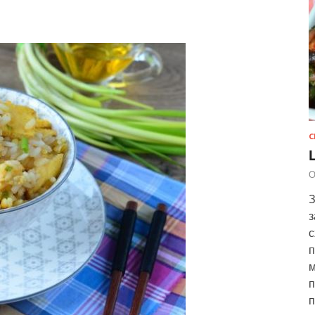
С
О
З
з
с
п
м
п
п