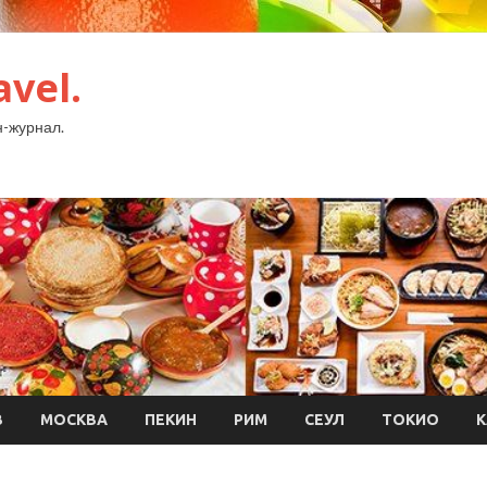
avel.
-журнал.
В
МОСКВА
ПЕКИН
РИМ
СЕУЛ
ТОКИО
К