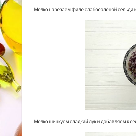
Мелко нарезаем филе слабосолёной сельди и
Мелко шинкуем сладкий лук и добавляем к се