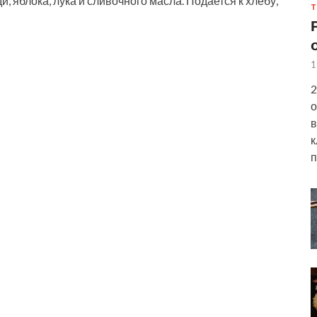
 яблока, лука и сливочного масла. Подается к хлебу,
Т
1
2
о
в
к
п