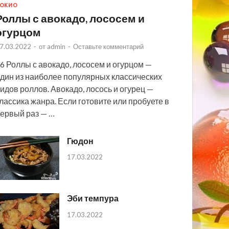
ОКИО
Роллы с авокадо, лососем и
огурцом
7.03.2022
-
от
admin
-
Оставьте комментарий
6 Роллы с авокадо, лососем и огурцом —
дин из наиболее популярных классических
идов роллов. Авокадо, лосось и огурец —
лассика жанра. Если готовите или пробуете в
ервый раз — …
Гюдон
17.03.2022
Эби темпура
17.03.2022