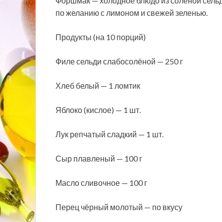
Форшмак — холодное блюдо из соленой сельди,
по желанию с лимоном и свежей зеленью.
Продукты (на 10 порций)
Филе сельди слабосолёной — 250 г
Хлеб белый — 1 ломтик
Яблоко (кислое) — 1 шт.
Лук репчатый
сладкий — 1 шт.
Сыр плавленый — 100 г
Масло сливочное — 100 г
Перец чёрный молотый — по вкусу