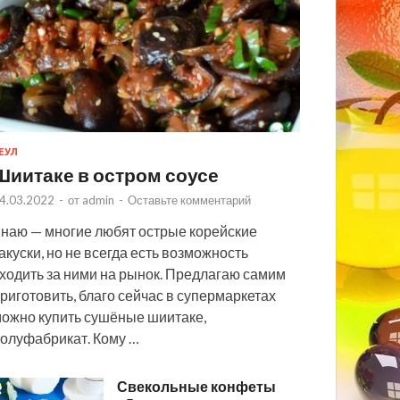
ЕУЛ
Шиитаке в остром соусе
4.03.2022
-
от
admin
-
Оставьте комментарий
наю — многие любят острые корейские
акуски, но не всегда есть возможность
ходить за ними на рынок. Предлагаю самим
риготовить, благо сейчас в супермаркетах
ожно купить сушёные шиитаке,
олуфабрикат. Кому …
Свекольные конфеты