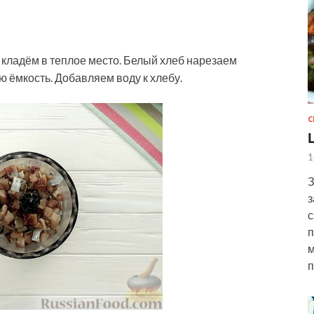
 кладём в теплое место. Белый хлеб нарезаем
 ёмкость. Добавляем воду к хлебу.
С
1
З
з
с
п
м
п