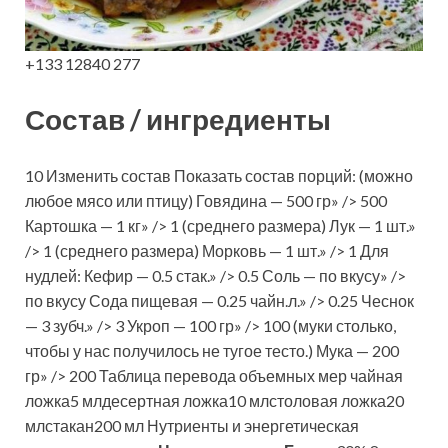
+133 12840 277
Состав / ингредиенты
10 Изменить состав Показать состав порций: (можно
любое мясо или птицу) Говядина — 500 гр» /> 500
Картошка — 1 кг» /> 1 (среднего размера) Лук — 1 шт.»
/> 1 (среднего размера) Морковь — 1 шт.» /> 1 Для
нудлей: Кефир — 0.5 стак.» /> 0.5 Соль — по вкусу» />
по вкусу Сода пищевая — 0.25 чайн.л.» /> 0.25 Чеснок
— 3 зубч.» /> 3 Укроп — 100 гр» /> 100 (муки столько,
чтобы у нас получилось не тугое тесто.) Мука — 200
гр» /> 200 Таблица перевода объемных мер чайная
ложка5 млдесертная ложка10 млстоловая ложка20
млстакан200 мл Нутриенты и энергетическая