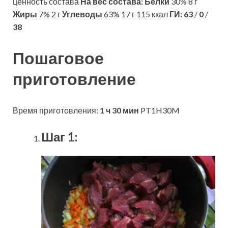
ценность состава
На вес состава:
Белки
30% 8 г
Жиры
7% 2 г
Углеводы
63% 17 г 115 ккал
ГИ:
63
/
0
/
38
Пошаговое
приготовление
Время приготовления:
1 ч 30 мин
PT1H30M
Шаг 1: