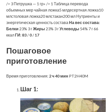
/> 3 Петрушка — 1 гр» /> 1 Таблица перевода
объемных мер чайная ложка5 млдесертная ложка10
млстоловая ложка20 млстакан200 мл Нутриенты и
энергетическая ценность состава
На вес состава:
Белки
23% 3 г
Жиры
23% 3 г
Углеводы
54% 7 г 66
ккал
ГИ:
83
/
0
/
17
Пошаговое
приготовление
Время приготовления:
2 ч 40 мин
PT2H40M
Шаг 1: