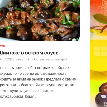
ЕУЛ
Шиитаке в остром соусе
4.03.2022
-
от
admin
-
Оставьте комментарий
наю — многие любят острые корейские
акуски, но не всегда есть возможность
ходить за ними на рынок. Предлагаю самим
риготовить, благо сейчас в супермаркетах
ожно купить сушёные шиитаке,
олуфабрикат. Кому …