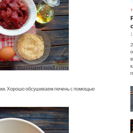
Т
1
2
о
в
к
п
ки. Хорошо обсушиваем печень с помощью