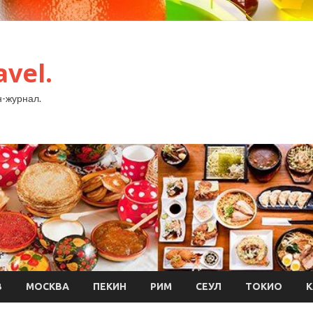
avel.
-журнал.
В
МОСКВА
ПЕКИН
РИМ
СЕУЛ
ТОКИО
К