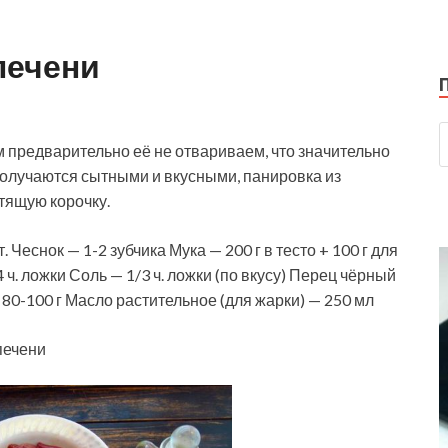
печени
м предварительно её не отвариваем, что значительно
получаются сытными и вкусными, панировка из
тящую корочку.
т. Чеснок — 1-2 зубчика Мука — 200 г в тесто + 100 г для
. ложки Соль — 1/3 ч. ложки (по вкусу) Перец чёрный
0-100 г Масло растительное (для жарки) — 250 мл
печени