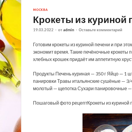
МОСКВА
Крокеты из куриной 
19.03.2022
-
от
admin
-
Оставьте комментарий
Готовим крокеты из куриной печени и при это
экономит время. Такие печёночные крокеты 
хлебных крошек придаёт им аппетитную хрус
Продукты Печень куриная — 350
г Яйцо — 1 ш
панировки Травы итальянские сушёные — 3/4 ч
молотый — щепотка Сухари панировочные — 8
Пошаговый фото рецептКрокеты из куриной 