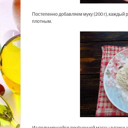
Постепенно добавляем муку (200 г), каждый 
плотным.
Из получившейся печёночной массы влажн