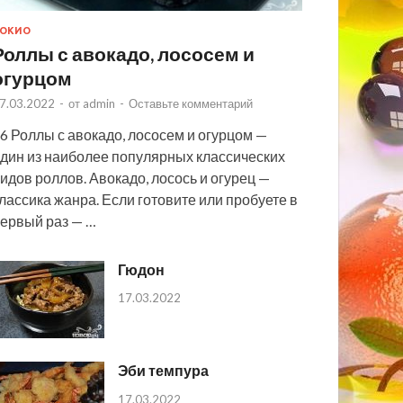
ОКИО
Роллы с авокадо, лососем и
огурцом
7.03.2022
-
от
admin
-
Оставьте комментарий
6 Роллы с авокадо, лососем и огурцом —
дин из наиболее популярных классических
идов роллов. Авокадо, лосось и огурец —
лассика жанра. Если готовите или пробуете в
ервый раз — …
Гюдон
17.03.2022
Эби темпура
17.03.2022