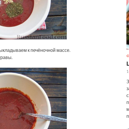
выкладываем к печёночной массе.
С
травы.
1
З
з
с
п
м
п