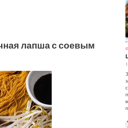
чная лапша с соевым
С
1
З
з
с
п
м
п