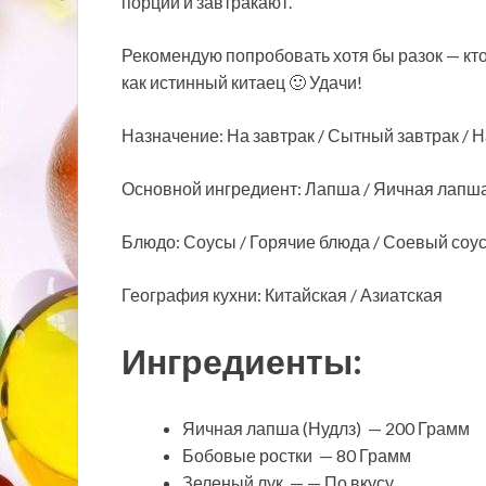
порции и завтракают.
Рекомендую попробовать хотя бы разок — кто 
как истинный китаец 🙂 Удачи!
Назначение: На завтрак / Сытный завтрак / Н
Основной ингредиент: Лапша / Яичная лапш
Блюдо: Соусы / Горячие блюда / Соевый соу
География кухни: Китайская / Азиатская
Ингредиенты:
Яичная лапша (Нудлз) — 200 Грамм
Бобовые ростки — 80 Грамм
Зеленый лук — — По вкусу