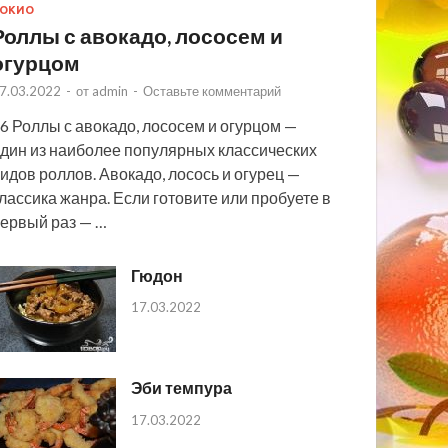
ОКИО
Роллы с авокадо, лососем и
огурцом
7.03.2022
-
от
admin
-
Оставьте комментарий
6 Роллы с авокадо, лососем и огурцом —
дин из наиболее популярных классических
идов роллов. Авокадо, лосось и огурец —
лассика жанра. Если готовите или пробуете в
ервый раз — …
Гюдон
17.03.2022
Эби темпура
17.03.2022