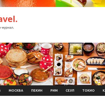
avel.
-журнал.
В
МОСКВА
ПЕКИН
РИМ
СЕУЛ
ТОКИО
К