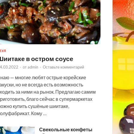
ЕУЛ
Шиитаке в остром соусе
4.03.2022
-
от
admin
-
Оставьте комментарий
наю — многие любят острые корейские
акуски, но не всегда есть возможность
ходить за ними на рынок. Предлагаю самим
риготовить, благо сейчас в супермаркетах
ожно купить сушёные шиитаке,
олуфабрикат. Кому …
Свекольные конфеты