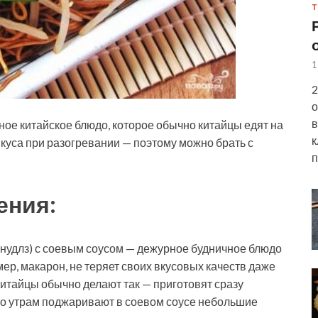
Т
1
2
о
в
ое китайское блюдо, которое обычно китайцы едят на
к
вкуса при разогревании — поэтому можно брать с
п
ения:
 нудлз) с соевым соусом — дежурное будничное блюдо
мер, макарон, не теряет своих вкусовых качеств даже
китайцы обычно делают так — приготовят сразу
по утрам поджаривают в соевом соусе небольшие