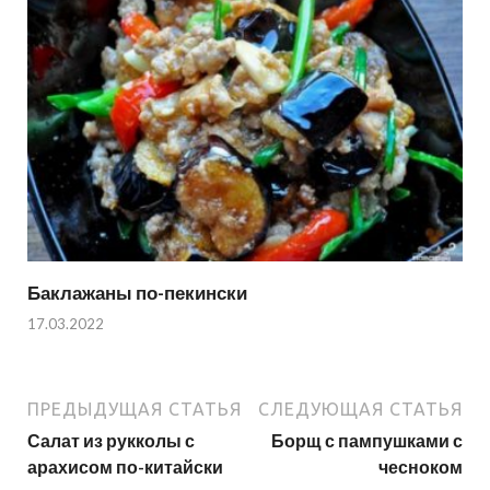
Баклажаны по-пекински
17.03.2022
ПРЕДЫДУЩАЯ СТАТЬЯ
СЛЕДУЮЩАЯ СТАТЬЯ
Салат из рукколы с
Борщ с пампушками с
арахисом по-китайски
чесноком