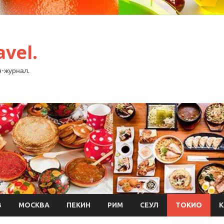
avel.
-журнал.
В
МОСКВА
ПЕКИН
РИМ
СЕУЛ
ТОКИО
К