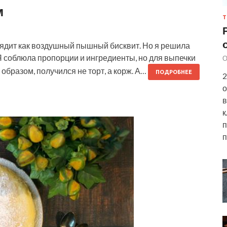
м
Т
лядит как воздушный пышный бисквит. Но я решила
 Я соблюла пропорции и ингредиенты, но для выпечки
О
образом, получился не торт, а корж. А…
ПОДРОБНЕЕ
2
о
в
к
п
п