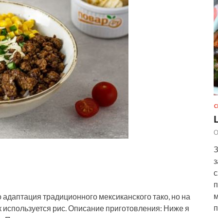
С
О
З
з
с
п
м
о адаптация традиционного мексиканского тако, но на
п
 используется рис. Описание приготовления: Ниже я