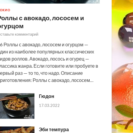
ОКИО
Роллы с авокадо, лососем и
огурцом
ставьте комментарий
6 Роллы с авокадо, лососем и огурцом —
дин из наиболее популярных классических
идов роллов. Авокадо, лосось и огурец —
лассика жанра. Если готовите или пробуете в
ервый раз — то то, что надо. Описание
риготовления: Роллы с авокадо, лососем…
Гюдон
17.03.2022
Эби темпура