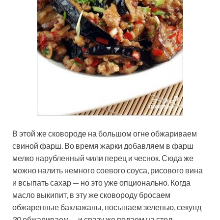
В этой же сковороде на большом огне обжариваем
свиной фарш. Во время жарки добавляем в фарш
мелко нарубленный чили перец и чеснок. Сюда же
можно налить немного соевого соуса, рисового вина
и всыпать сахар — но это уже опционально. Когда
масло выкипит, в эту же сковороду бросаем
обжаренные баклажаны, посыпаем зеленью, секунд
30 обжариваем — и сразу же подаем на стол.