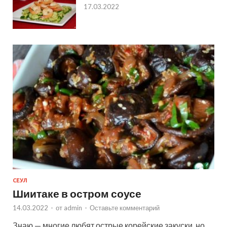
17.03.2022
СЕУЛ
Шиитаке в остром соусе
14.03.2022
-
от
admin
-
Оставьте комментарий
Знаю — многие любят острые корейские закуски, но