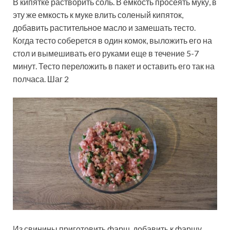
В кипятке растворить соль. В емкость просеять муку, в
эту же емкость к муке влить соленый кипяток,
добавить растительное масло и замешать тесто.
Когда тесто соберется в один комок, выложить его на
стол и вымешивать его руками еще в течение 5-7
минут. Тесто переложить в пакет и оставить его так на
полчаса. Шаг 2
Из свинины приготовить фарш, добавить к фаршу