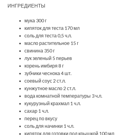
ИНГРЕДИЕНТЫ
мука 300 г
кипяток для теста 170 мл
соль для теста 0,5 ч.л.
масло растительное 15 г
свинина 350 г
лук зеленый 5 перьев
корень имбиря 8 г
зубчики чеснока 4 шт.
соевый соус 2 ст.л.
кунжутное масло 2 ст.л.
вода комнатной температуры 3 ч.л.
кукурузный крахмал 1 ч.л.
сахар 1 ч.л.
перец по вкусу
соль для начинки 1 ч.л.
кипяток для готовки под крышкой 100 мл