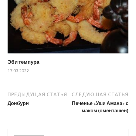
Эби темпура
17.03.2022
ПРЕДЫДУЩАЯ СТАТЬЯ
СЛЕДУЮЩАЯ СТАТЬЯ
Донбури
Печенье «Уши Амана» с
маком (оменташен)