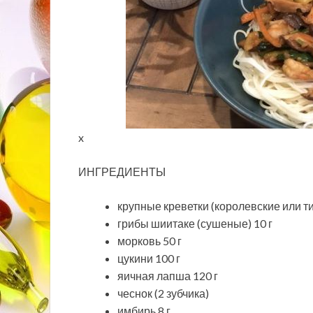
x
ИНГРЕДИЕНТЫ
крупные креветки (королевские или ти
грибы шиитаке (сушеные) 10 г
морковь 50 г
цукини 100 г
яичная лапша 120 г
чеснок (2 зубчика)
имбирь 8 г