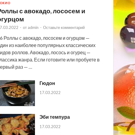
ОКИО
Роллы с авокадо, лососем и
огурцом
7.03.2022
-
от
admin
-
Оставьте комментарий
6 Роллы с авокадо, лососем и огурцом —
дин из наиболее популярных классических
идов роллов. Авокадо, лосось и огурец —
лассика жанра. Если готовите или пробуете в
ервый раз — …
Гюдон
17.03.2022
Эби темпура
17.03.2022