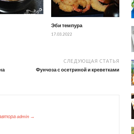
Эби темпура
17.03.2022
СЛЕДУЮЩАЯ СТАТЬЯ
на
Фунчоза с осетриной и креветками
автора admin →