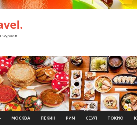
avel.
-журнал.
В
МОСКВА
ПЕКИН
РИМ
СЕУЛ
ТОКИО
К