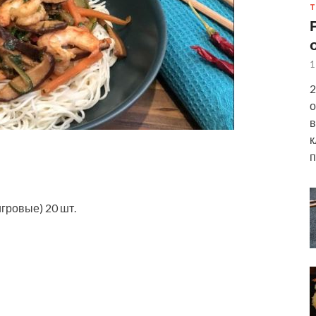
Т
1
2
о
в
к
п
гровые) 20 шт.