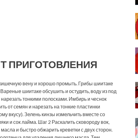
Т ПРИГОТОВЛЕНИЯ
ь кишечную вену и хорошо промыть. Грибы шиитаке
. Вареные шиитаке обсушить и остудить, воду из под
е нарезать тонкими полосками. Имбирь и чеснок
ить от семян и нарезать на тонкие пластинки
му вкусу). Зелень кинзы измельчить вместе со
яки и сок лайма. Шаг 2 Раскалить сковороду вок,
масла и быстро обжарить креветки с двух сторон.
олотенца для удаления лишнего масла. Тем