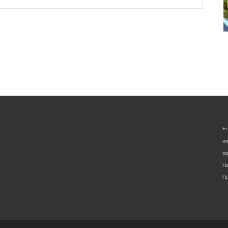
Е
а
ор
На
Пр