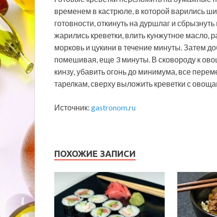
временем в кастрюле, в которой варились ши
готовности, откинуть на дуршлаг и сбрызнуть
жарились креветки, влить кунжутное масло, р
морковь и цукини в течение минуты. Затем доб
помешивая, еще 3 минуты. В сковороду к ово
кинзу, убавить огонь до минимума, все перем
тарелкам, сверху выложить креветки с овоща
Источник:
gastronom.ru
ПОХОЖИЕ ЗАПИСИ