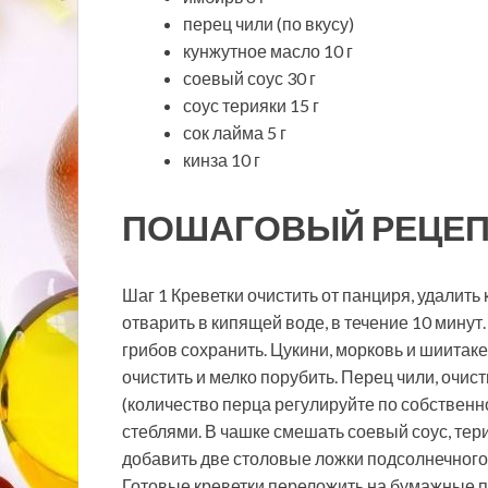
перец чили (по вкусу)
кунжутное масло 10 г
соевый соус 30 г
соус терияки 15 г
сок лайма 5 г
кинза 10 г
ПОШАГОВЫЙ РЕЦЕП
Шаг 1 Креветки очистить от панциря, удалит
отварить в кипящей воде, в течение 10 минут
грибов сохранить. Цукини, морковь и шиитак
очистить и мелко порубить. Перец чили, очист
(количество перца регулируйте по собственно
стеблями. В чашке смешать соевый соус, тери
добавить две столовые ложки подсолнечного 
Готовые креветки переложить на бумажные п