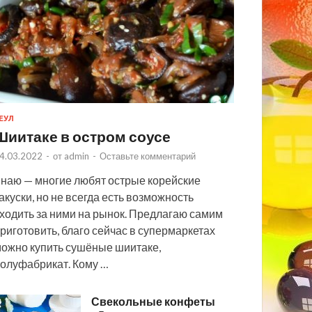
ЕУЛ
Шиитаке в остром соусе
4.03.2022
-
от
admin
-
Оставьте комментарий
наю — многие любят острые корейские
акуски, но не всегда есть возможность
ходить за ними на рынок. Предлагаю самим
риготовить, благо сейчас в супермаркетах
ожно купить сушёные шиитаке,
олуфабрикат. Кому …
Свекольные конфеты