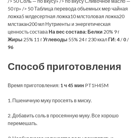
/> 50 Соль — по вкусу» /> по вкусу Сливочное масло —
50 гр» /> 50 Таблица перевода объемных мер чайная
ложка5 млдесертная ложка10 млстоловая ложка20
млстакан200 мл Нутриенты и энергетическая
ценность состава
На вес состава:
Белки
20% 9 г
Жиры
25% 11 г
Углеводы
55% 24 г 230 ккал
ГИ:
4
/
0
/
96
Способ приготовления
Время приготовления:
1 ч 45 мин
PT1H45M
1. Пшеничную муку просеять в миску.
2. Добавить соль в просеянную муку. Все хорошо
перемешать.