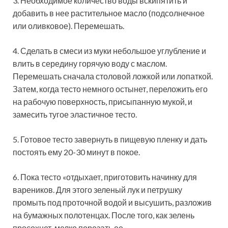
3. Необходимое количество воды вскипятить и
добавить в нее растительное масло (подсолнечное
или оливковое). Перемешать.
4. Сделать в смеси из муки небольшое углубление и
влить в середину горячую воду с маслом.
Перемешать сначала столовой ложкой или лопаткой.
Затем, когда тесто немного остынет, переложить его
на рабочую поверхность, присыпанную мукой, и
замесить тугое эластичное тесто.
5. Готовое тесто завернуть в пищевую пленку и дать
постоять ему 20-30 минут в покое.
6. Пока тесто «отдыхает, приготовить начинку для
вареников. Для этого зеленый лук и петрушку
промыть под проточной водой и высушить, разложив
на бумажных полотенцах. После того, как зелень
просохнет, мелко порезать ее.