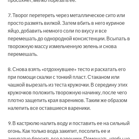
7. Творог перетереть через металлическое сито или
просто размять вилкой. Затем вбить в него куриное
яйцо, добавить немного соли по вкусу и все
перемешать до однородной консистенции. Всыпать в
творожную массу измельченную зелень и снова
перемешать.
8. Снова взять «отдохнувшее» тесто и раскатать его
при помощи скалки с тонкий пласт. Стаканом или
чашкой вырезать из теста кружочки. В середину этих
кружочков положить творожную начинку, после чего
плотно защепить края вареников. Таким же образом
налепить все оставшиеся вареники.
9. В кастрюлю налить воду и поставить ее на сильный
огонь. Как только вода закипит, посолить ее и
аккуратно бросить все вареники. Помешать, чтобы не