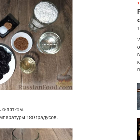
Т
1
2
о
в
к
п
 кипятком.
мпературы 180 градусов.