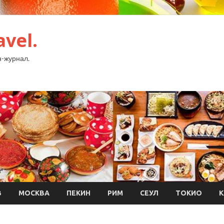
avel.
-журнал.
В
МОСКВА
ПЕКИН
РИМ
СЕУЛ
ТОКИО
К