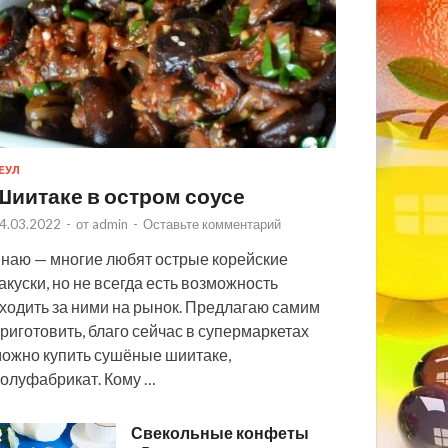
ЕУЛ
Шиитаке в остром соусе
4.03.2022
-
от
admin
-
Оставьте комментарий
наю — многие любят острые корейские
акуски, но не всегда есть возможность
ходить за ними на рынок. Предлагаю самим
риготовить, благо сейчас в супермаркетах
ожно купить сушёные шиитаке,
олуфабрикат. Кому …
Свекольные конфеты