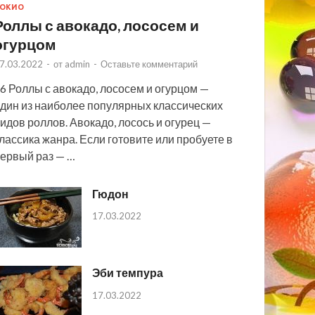
ОКИО
Роллы с авокадо, лососем и
огурцом
7.03.2022
-
от
admin
-
Оставьте комментарий
6 Роллы с авокадо, лососем и огурцом —
дин из наиболее популярных классических
идов роллов. Авокадо, лосось и огурец —
лассика жанра. Если готовите или пробуете в
ервый раз — …
Гюдон
17.03.2022
Эби темпура
17.03.2022