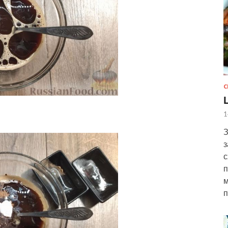
С
1
З
з
с
п
м
п