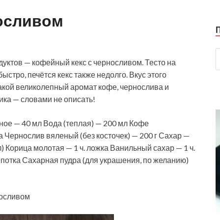
носливом
уктов — кофейный кекс с черносливом. Тесто на
стро, печётся кекс также недолго. Вкус этого
какой великолепный аромат кофе, чернослива и
сика — словами не описать!
е — 40 мл Вода (теплая) — 200 мл Кофе
ка Чернослив вяленый (без косточек) — 200 г Сахар —
мл) Корица молотая — 1 ч. ложка Ванильный сахар — 1 ч.
епотка Сахарная пудра (для украшения, по желанию)
носливом