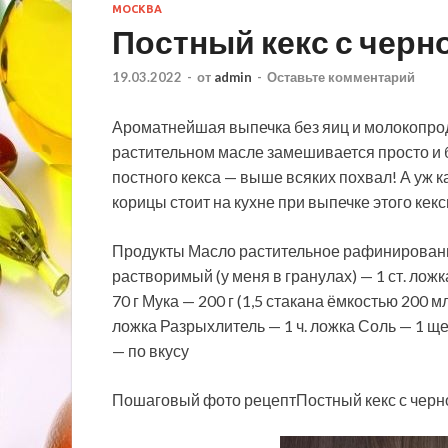
МОСКВА
Постный кекс с чер
19.03.2022
-
от
admin
-
Оставьте комментарий
Ароматнейшая выпечка без яиц и молокопрод
растительном масле замешивается просто и бы
постного кекса — выше всяких похвал! А уж 
корицы
стоит на кухне при выпечке этого кек
Продукты Масло растительное рафинированно
растворимый (у меня в гранулах) — 1 ст. лож
70 г Мука — 200 г (1,5 стакана ёмкостью 200 
ложка Разрыхлитель — 1 ч. ложка Соль — 1 щ
— по вкусу
Пошаговый фото рецептПостный кекс с чер