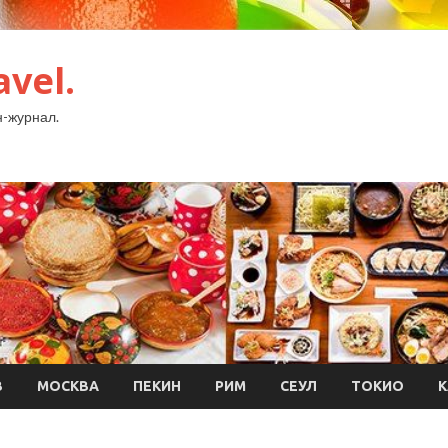
avel.
-журнал.
В
МОСКВА
ПЕКИН
РИМ
СЕУЛ
ТОКИО
К