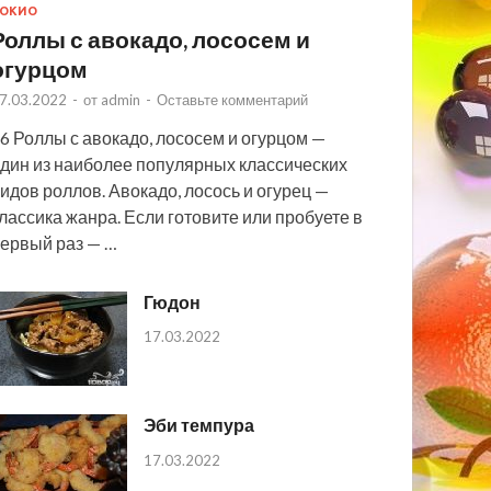
ОКИО
Роллы с авокадо, лососем и
огурцом
7.03.2022
-
от
admin
-
Оставьте комментарий
6 Роллы с авокадо, лососем и огурцом —
дин из наиболее популярных классических
идов роллов. Авокадо, лосось и огурец —
лассика жанра. Если готовите или пробуете в
ервый раз — …
Гюдон
17.03.2022
Эби темпура
17.03.2022