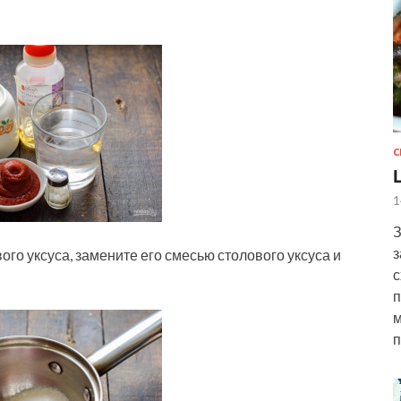
С
1
З
з
ого уксуса, замените его смесью столового уксуса и
с
п
м
п