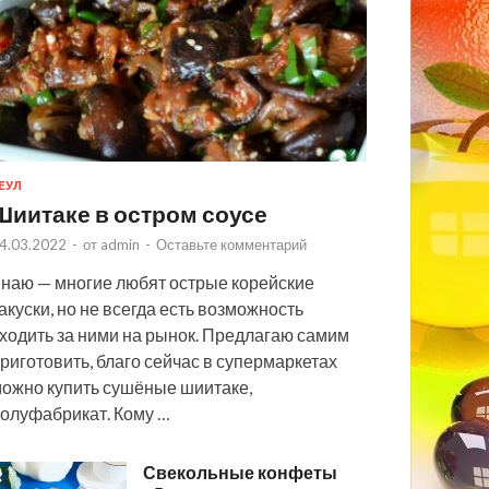
ЕУЛ
Шиитаке в остром соусе
4.03.2022
-
от
admin
-
Оставьте комментарий
наю — многие любят острые корейские
акуски, но не всегда есть возможность
ходить за ними на рынок. Предлагаю самим
риготовить, благо сейчас в супермаркетах
ожно купить сушёные шиитаке,
олуфабрикат. Кому …
Свекольные конфеты