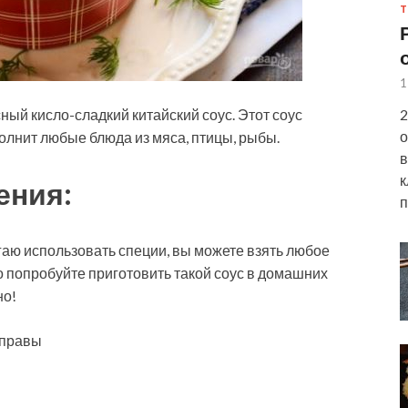
Т
1
2
ный кисло-сладкий китайский соус. Этот соус
о
олнит любые блюда из мяса, птицы, рыбы.
в
к
ения:
п
аю использовать специи, вы можете взять любое
 попробуйте приготовить такой соус в домашних
но!
иправы