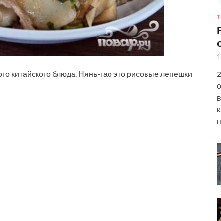
Т
1
2
о китайского блюда. Нянь-гао это рисовые лепешки
о
в
к
п