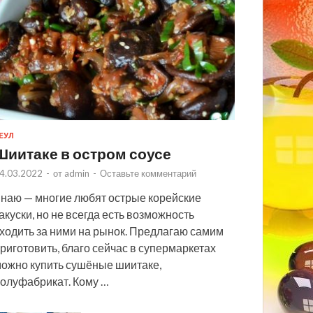
ЕУЛ
Шиитаке в остром соусе
4.03.2022
-
от
admin
-
Оставьте комментарий
наю — многие любят острые корейские
акуски, но не всегда есть возможность
ходить за ними на рынок. Предлагаю самим
риготовить, благо сейчас в супермаркетах
ожно купить сушёные шиитаке,
олуфабрикат. Кому …