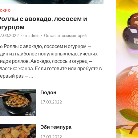
ОКИО
Роллы с авокадо, лососем и
огурцом
7.03.2022
-
от
admin
-
Оставьте комментарий
6 Роллы с авокадо, лососем и огурцом —
дин из наиболее популярных классических
идов роллов. Авокадо, лосось и огурец —
лассика жанра. Если готовите или пробуете в
ервый раз — …
Гюдон
17.03.2022
Эби темпура
17.03.2022