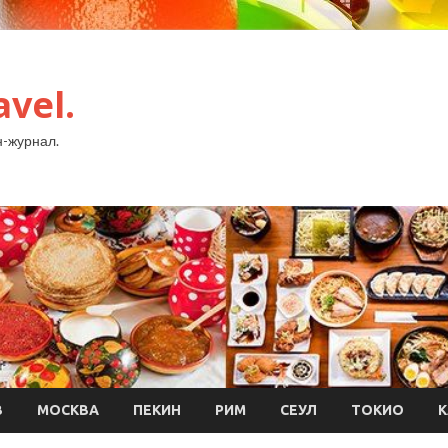
avel.
-журнал.
В
МОСКВА
ПЕКИН
РИМ
СЕУЛ
ТОКИО
К