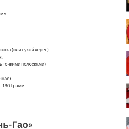
амм
ожка (или сухой херес)
ка
ь тонкими полосками)
нная)
— 180 Грамм
нь-Гао»