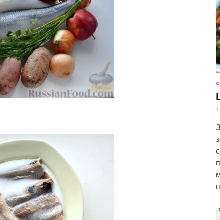
С
1
З
з
с
п
м
п