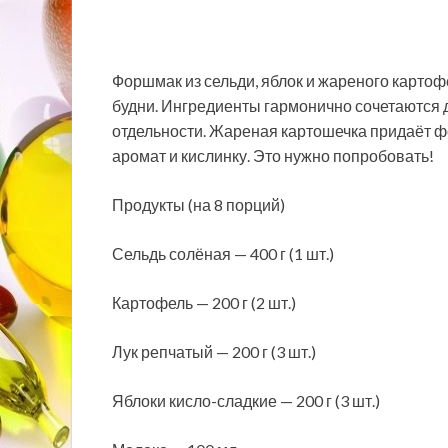
Форшмак из сельди, яблок и жареного картофе
будни. Ингредиенты гармонично сочетаются др
отдельности. Жареная картошечка придаёт ф
аромат и кислинку. Это нужно попробовать!
Продукты (на 8 порций)
Сельдь солёная — 400 г (1 шт.)
Картофель — 200 г (2 шт.)
Лук репчатый — 200 г (3 шт.)
Яблоки кисло-сладкие — 200 г (3 шт.)