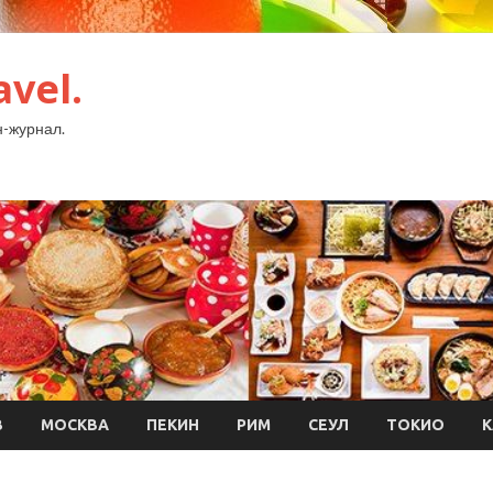
avel.
-журнал.
В
МОСКВА
ПЕКИН
РИМ
СЕУЛ
ТОКИО
К