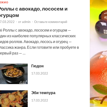
ОКИО
Роллы с авокадо, лососем и
огурцом
7.03.2022
-
от
admin
-
Оставьте комментарий
6 Роллы с авокадо, лососем и огурцом —
дин из наиболее популярных классических
идов роллов. Авокадо, лосось и огурец —
лассика жанра. Если готовите или пробуете в
ервый раз — …
Гюдон
17.03.2022
Эби темпура
17.03.2022