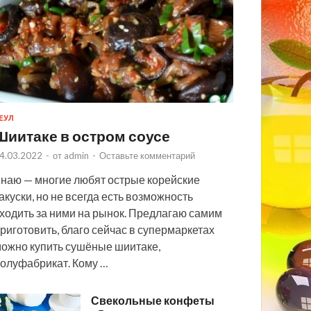
ЕУЛ
Шиитаке в остром соусе
4.03.2022
-
от
admin
-
Оставьте комментарий
наю — многие любят острые корейские
акуски, но не всегда есть возможность
ходить за ними на рынок. Предлагаю самим
риготовить, благо сейчас в супермаркетах
ожно купить сушёные шиитаке,
олуфабрикат. Кому …
Свекольные конфеты