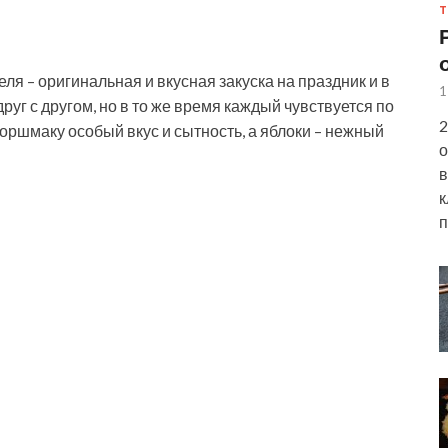
Т
ля – оригинальная и вкусная закуска на праздник и в
1
уг с другом, но в то же время каждый чувствуется по
2
оршмаку особый вкус и сытность, а
яблоки – нежный
о
в
к
п